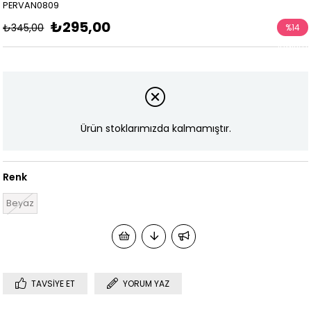
PERVAN0809
₺295,00
₺345,00
%
14
İndirim
Ürün stoklarımızda kalmamıştır.
Renk
Beyaz
TAVSIYE ET
YORUM YAZ