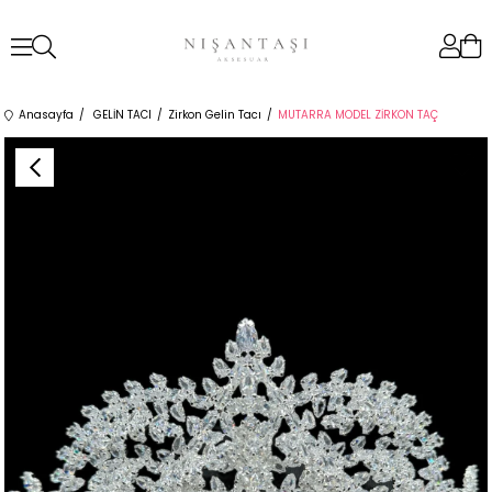
Anasayfa
GELİN TACI
Zirkon Gelin Tacı
MUTARRA MODEL ZİRKON TAÇ