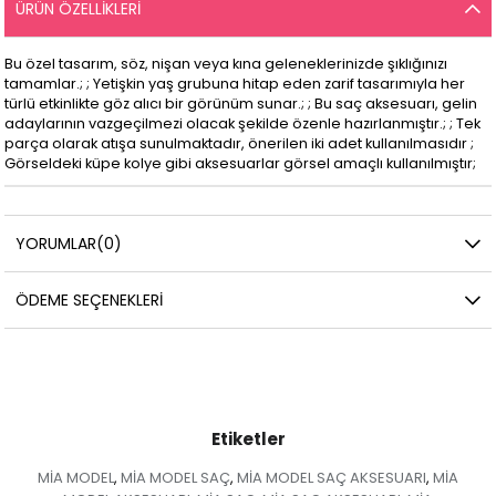
ÜRÜN ÖZELLIKLERI
Bu özel tasarım, söz, nişan veya kına geleneklerinizde şıklığınızı
tamamlar.; ; Yetişkin yaş grubuna hitap eden zarif tasarımıyla her
türlü etkinlikte göz alıcı bir görünüm sunar.; ; Bu saç aksesuarı, gelin
adaylarının vazgeçilmezi olacak şekilde özenle hazırlanmıştır.; ; Tek
parça olarak atışa sunulmaktadır, önerilen iki adet kullanılmasıdır ;
Görseldeki küpe kolye gibi aksesuarlar görsel amaçlı kullanılmıştır;
YORUMLAR
(0)
ÖDEME SEÇENEKLERI
Etiketler
MİA MODEL
MİA MODEL SAÇ
MİA MODEL SAÇ AKSESUARI
MİA
,
,
,