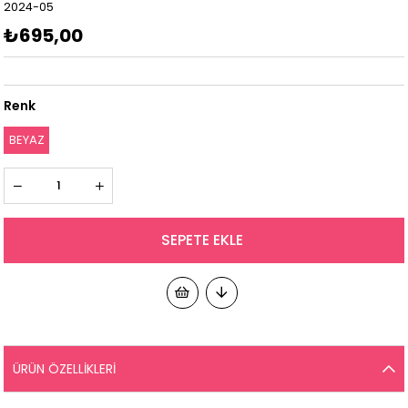
2024-05
₺695,00
Renk
BEYAZ
ÜRÜN ÖZELLIKLERI