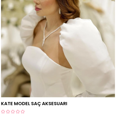
KATE MODEL SAÇ AKSESUARI