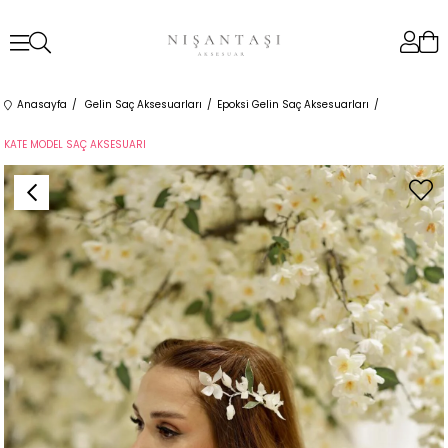
Anasayfa
Gelin Saç Aksesuarları
Epoksi Gelin Saç Aksesuarları
KATE MODEL SAÇ AKSESUARI