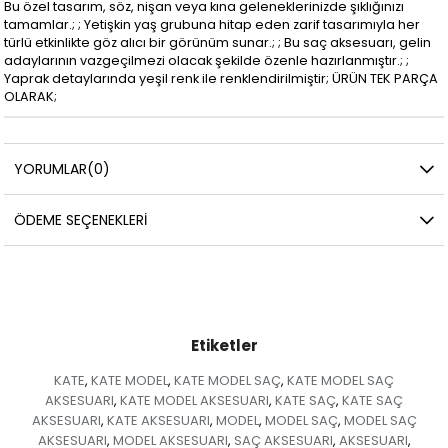
Bu özel tasarım, söz, nişan veya kına geleneklerinizde şıklığınızı
tamamlar.; ; Yetişkin yaş grubuna hitap eden zarif tasarımıyla her
türlü etkinlikte göz alıcı bir görünüm sunar.; ; Bu saç aksesuarı, gelin
adaylarının vazgeçilmezi olacak şekilde özenle hazırlanmıştır.; ;
Yaprak detaylarında yeşil renk ile renklendirilmiştir; ÜRÜN TEK PARÇA
OLARAK;
YORUMLAR
(0)
ÖDEME SEÇENEKLERI
Etiketler
KATE
KATE MODEL
KATE MODEL SAÇ
KATE MODEL SAÇ
,
,
,
AKSESUARI
KATE MODEL AKSESUARI
KATE SAÇ
KATE SAÇ
,
,
,
AKSESUARI
KATE AKSESUARI
MODEL
MODEL SAÇ
MODEL SAÇ
,
,
,
,
AKSESUARI
MODEL AKSESUARI
SAÇ AKSESUARI
AKSESUARI
,
,
,
,